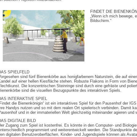
FINDET DIE BIENENKÖN
„Wenn ich mich bewege, e
Bildschirm.“
DAS SPIELFELD
Vorgesehen sind fünf Bienenkörbe aus honigfarbenem Naturstein, die auf ein
andel auf einer hellen Kiesfläche stehen. Robuste Flakons in Form von Biene
lechtkunst. Die konzentrischen Steinringe sind durch eine gefräste und polier
ienenkörbe sind die visuellen Bezugspunkte des interaktiven Spiels.
DAS INTERAKTIVE SPIEL
Findet die Bienenkönigin“ ist ein interaktives Spiel für den Pausenhof der IG
ihre Handys nutzen und so mit dem realen Ort spielerisch verbinden. Damit 
ausenhof und in der immateriellen Welt gleichzeitig miteinander agieren und wi
DAS DIGITALE BILD
er Zugang zum Spiel ist kostenfrei. Es könnte in den Computer- und Biologi
nterschiedlich programmiert und weiterentwickelt werden. Die Standpunkte de
en digitalen Benutzeroberflächen. Kinder- und Jugendspiele können als Avata