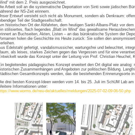
Wind“ mit dem 2. Preis ausgezeichnet.
ie Arbeit soll an die systematische Deportation von Sinti sowie jüdischen 
ährend der NS-Zeit erinnern.
nser Entwurf versteht sich nicht als Monument, sondern als Denkraum: offen
ebendiger Teil der Stadtgesellschaft.
Am historischen Ort der Abfahrten, dem heutigen Sankt-Albans-Platz vor dem
in stilisiertes, flach liegendes „Blatt im Wind“ das gewaltsame Herausbreche
rinnert an Buchseiten, Akten, Listen – an das bürokratische System der Dep
ornamen holen die Geschichte ins Heute zurück: Sie sollen den anonymisiert
erleihen.
us Edelstahl gefertigt, vandalismussicher, wartungsfrei und beleuchtet, integr
Raum, als leises, starkes Zeichen gegen das Vergessen und für eine verantw
Entwickelt wurde das Konzept unter der Leitung von Prof. Christian Heuchel,
in begleitendes pädagogisches Konzept erweitert den Ort digital wie analog: 
historischen Zusammenhängen und Angeboten zur politischen Bildung. Langfris
städtischen Gesamtkonzepts werden, das die bestehenden Erinnerungsorte in
Die drei besten Konzept-Ideen werden vom 14. bis 25. Juli im SchUM Lab am 
eitere Informationen unter:
https://www.worms.de/neu-de/aktuelles/meldungen/2025-07-02-09-06-50.php